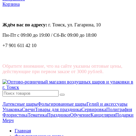
Корзина
Ждём вас по адресу:
г. Томск, ул. Гагарина, 10
Пн-Пт с
09:00 до 19:00 /
Сб-Вс 09:00 до 18:00
+7 901 611 42 10
Обратите внимание, что на сайте указаны оптовые цены,
действующие при первом заказе от 3000 рублей.
Латексные шары
Фольгированные шары
Гелий и аксессуары
Упаковка
Свечи
Товары для праздника
Сервировка
Полиграфия
Флористика
Тематика
Праздники
Обучение
Канцелярия
Подарки
Мерч
Главная