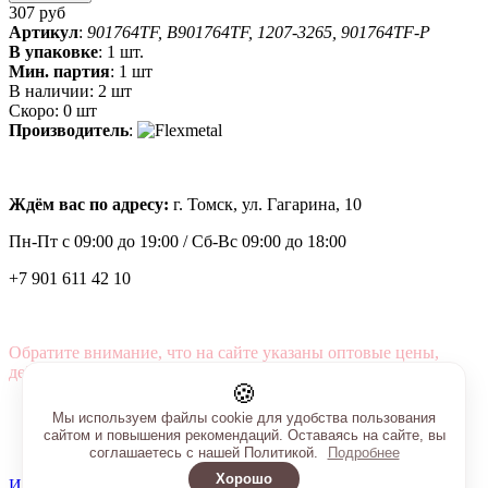
307 руб
Артикул
:
901764TF, B901764TF, 1207-3265, 901764TF-P
В упаковке
:
1 шт.
Мин. партия
:
1 шт
В наличии:
2 шт
Скоро:
0 шт
Производитель
:
Ждём вас по адресу:
г. Томск, ул. Гагарина, 10
Пн-Пт с
09:00 до 19:00 /
Сб-Вс 09:00 до 18:00
+7 901 611 42 10
Обратите внимание, что на сайте указаны оптовые цены,
действующие при первом заказе от 3000 рублей.
🍪
Мы используем файлы cookie для удобства пользования
сайтом и повышения рекомендаций. Оставаясь на сайте, вы
соглашаетесь с нашей Политикой.
Подробнее
Хорошо
Интернет-магазин создан на InSales