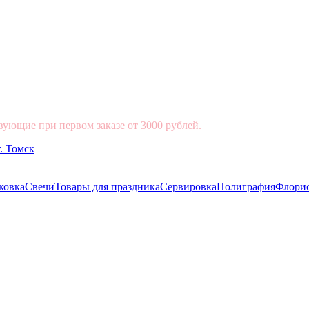
вующие при первом заказе от 3000 рублей.
ковка
Свечи
Товары для праздника
Сервировка
Полиграфия
Флори