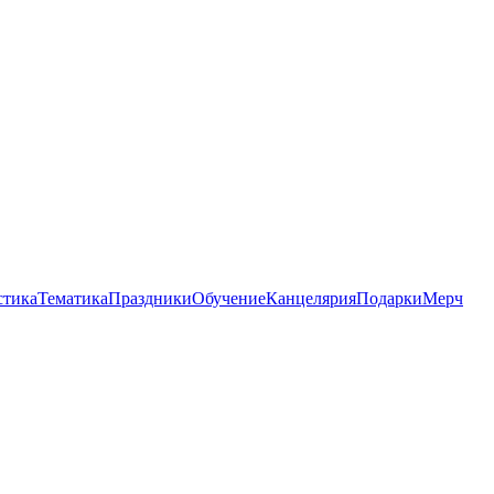
стика
Тематика
Праздники
Обучение
Канцелярия
Подарки
Мерч