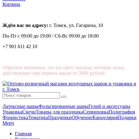
Корзина
Ждём вас по адресу:
г. Томск, ул. Гагарина, 10
Пн-Пт с
09:00 до 19:00 /
Сб-Вс 09:00 до 18:00
+7 901 611 42 10
Обратите внимание, что на сайте указаны оптовые цены,
действующие при первом заказе от 3000 рублей.
Латексные шары
Фольгированные шары
Гелий и аксессуары
Упаковка
Свечи
Товары для праздника
Сервировка
Полиграфия
Флористика
Тематика
Праздники
Обучение
Канцелярия
Подарки
Мерч
Главная