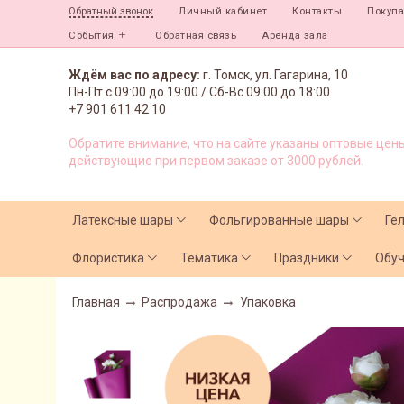
Личный кабинет
Контакты
Покуп
Обратный звонок
События
Обратная связь
Аренда зала
Ждём вас по адресу:
г. Томск, ул. Гагарина, 10
Пн-Пт с
09:00 до 19:00 /
Сб-Вс 09:00 до 18:00
+7 901 611 42 10
Обратите внимание, что на сайте указаны оптовые цены
действующие при первом заказе от 3000 рублей.
Латексные шары
Фольгированные шары
Ге
Флористика
Тематика
Праздники
Обу
Главная
Распродажа
Упаковка