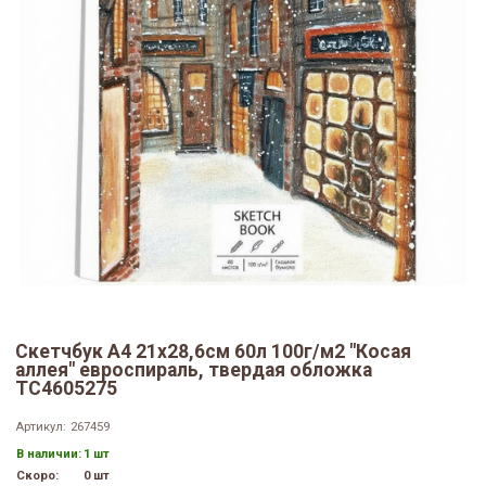
Скетчбук А4 21х28,6см 60л 100г/м2 "Косая
аллея" евроспираль, твердая обложка
ТС4605275
Артикул:
267459
В наличии:
1 шт
Скоро:
0 шт