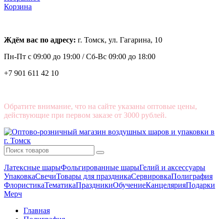
Корзина
Ждём вас по адресу:
г. Томск, ул. Гагарина, 10
Пн-Пт с
09:00 до 19:00 /
Сб-Вс 09:00 до 18:00
+7 901 611 42 10
Обратите внимание, что на сайте указаны оптовые цены,
действующие при первом заказе от 3000 рублей.
Латексные шары
Фольгированные шары
Гелий и аксессуары
Упаковка
Свечи
Товары для праздника
Сервировка
Полиграфия
Флористика
Тематика
Праздники
Обучение
Канцелярия
Подарки
Мерч
Главная