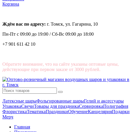
Корзина
Ждём вас по адресу:
г. Томск, ул. Гагарина, 10
Пн-Пт с
09:00 до 19:00 /
Сб-Вс 09:00 до 18:00
+7 901 611 42 10
Обратите внимание, что на сайте указаны оптовые цены,
действующие при первом заказе от 3000 рублей.
Латексные шары
Фольгированные шары
Гелий и аксессуары
Упаковка
Свечи
Товары для праздника
Сервировка
Полиграфия
Флористика
Тематика
Праздники
Обучение
Канцелярия
Подарки
Мерч
Главная