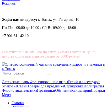
Корзина
Ждём вас по адресу:
г. Томск, ул. Гагарина, 10
Пн-Пт с
09:00 до 19:00 /
Сб-Вс 09:00 до 18:00
+7 901 611 42 10
Обратите внимание, что на сайте указаны оптовые цены,
действующие при первом заказе от 3000 рублей.
Латексные шары
Фольгированные шары
Гелий и аксессуары
Упаковка
Свечи
Товары для праздника
Сервировка
Полиграфия
Флористика
Тематика
Праздники
Обучение
Канцелярия
Подарки
Мерч
Главная