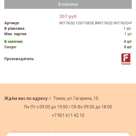
В корзину
307 руб
Артикул
:
901762O, 1207-2828, B901762O, 901762O-P
В упаковке
:
1 шт.
Мин. партия
:
1 шт
В наличии:
4 шт
Скоро:
0 шт
Производитель
:
Ждём вас по адресу:
г. Томск, ул. Гагарина, 10
Пн-Пт с
09:00 до 19:00 /
Сб-Вс 09:00 до 18:00
+7 901 611 42 10
Обратите внимание, что на сайте указаны оптовые цены,