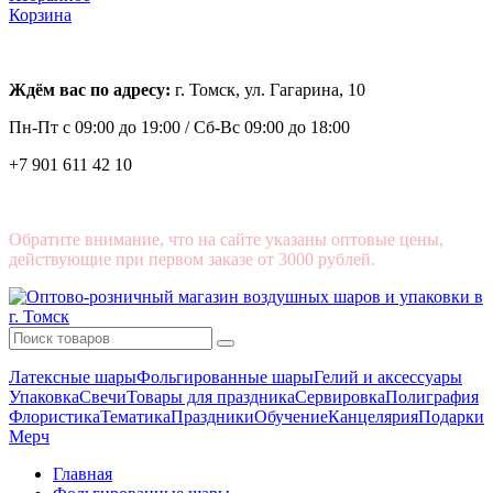
Корзина
Ждём вас по адресу:
г. Томск, ул. Гагарина, 10
Пн-Пт с
09:00 до 19:00 /
Сб-Вс 09:00 до 18:00
+7 901 611 42 10
Обратите внимание, что на сайте указаны оптовые цены,
действующие при первом заказе от 3000 рублей.
Латексные шары
Фольгированные шары
Гелий и аксессуары
Упаковка
Свечи
Товары для праздника
Сервировка
Полиграфия
Флористика
Тематика
Праздники
Обучение
Канцелярия
Подарки
Мерч
Главная