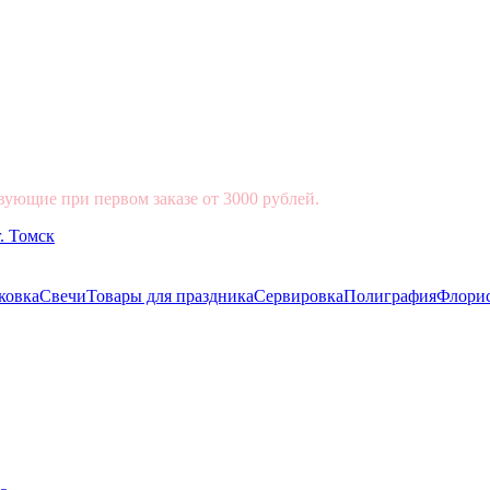
вующие при первом заказе от 3000 рублей.
ковка
Свечи
Товары для праздника
Сервировка
Полиграфия
Флори