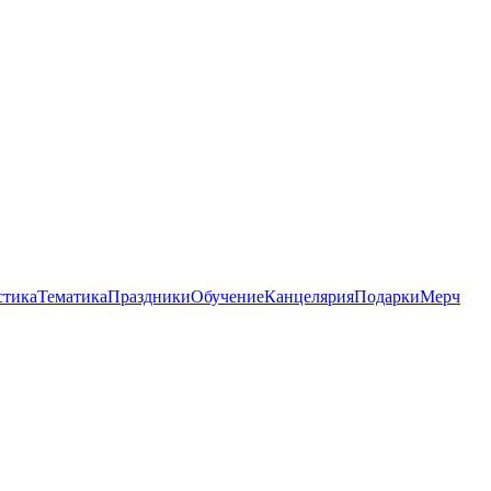
стика
Тематика
Праздники
Обучение
Канцелярия
Подарки
Мерч