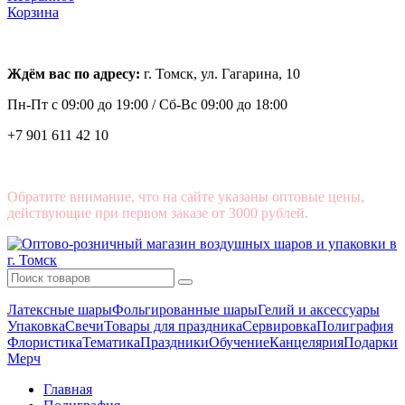
Корзина
Ждём вас по адресу:
г. Томск, ул. Гагарина, 10
Пн-Пт с
09:00 до 19:00 /
Сб-Вс 09:00 до 18:00
+7 901 611 42 10
Обратите внимание, что на сайте указаны оптовые цены,
действующие при первом заказе от 3000 рублей.
Латексные шары
Фольгированные шары
Гелий и аксессуары
Упаковка
Свечи
Товары для праздника
Сервировка
Полиграфия
Флористика
Тематика
Праздники
Обучение
Канцелярия
Подарки
Мерч
Главная