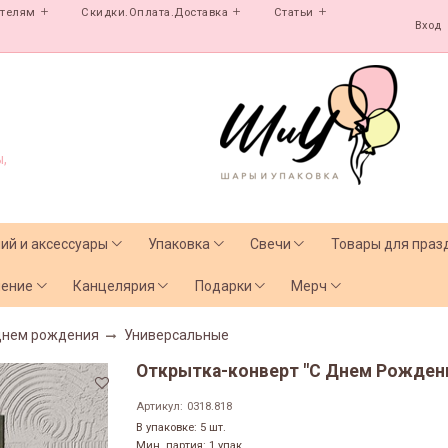
ателям
Скидки.Оплата.Доставка
Статьи
Вход
,
лий и аксессуары
Упаковка
Свечи
Товары для праз
чение
Канцелярия
Подарки
Мерч
днем рождения
Универсальные
Открытка-конверт "С Днем Рождения
Артикул:
0318.818
В упаковке: 5 шт.
Мин. партия: 1 упак