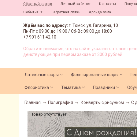
Личный кабинет
Контакты
Покуп
Обратный звонок
События
Обратная связь
Аренда зала
Ждём вас по адресу:
г. Томск, ул. Гагарина, 10
Пн-Пт с
09:00 до 19:00 /
Сб-Вс 09:00 до 18:00
+7 901 611 42 10
Обратите внимание, что на сайте указаны оптовые цены
действующие при первом заказе от 3000 рублей.
Латексные шары
Фольгированные шары
Ге
Флористика
Тематика
Праздники
Обу
Главная
Полиграфия
Конверты с рисунком
С 
Товар отсутствует