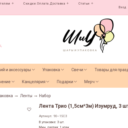
ателям
Скидки.Оплата.Доставка
Статьи
Вход
,
лий и аксессуары
Упаковка
Свечи
Товары для праз
чение
Канцелярия
Подарки
Мерч
аковка
Ленты
Набор
Лента Трио (1,5см*3м) Изумруд, 3 ш
Артикул:
90—15C3
В упаковке: 3 шт.
Мин. партия: 1 упак