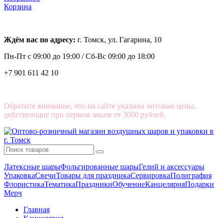
Корзина
Ждём вас по адресу:
г. Томск, ул. Гагарина, 10
Пн-Пт с
09:00 до 19:00 /
Сб-Вс 09:00 до 18:00
+7 901 611 42 10
Обратите внимание, что на сайте указаны оптовые цены,
действующие при первом заказе от 3000 рублей.
Латексные шары
Фольгированные шары
Гелий и аксессуары
Упаковка
Свечи
Товары для праздника
Сервировка
Полиграфия
Флористика
Тематика
Праздники
Обучение
Канцелярия
Подарки
Мерч
Главная