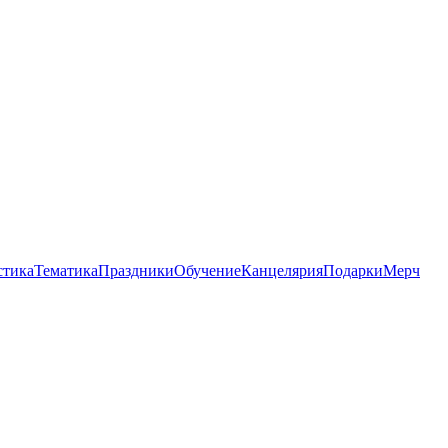
стика
Тематика
Праздники
Обучение
Канцелярия
Подарки
Мерч