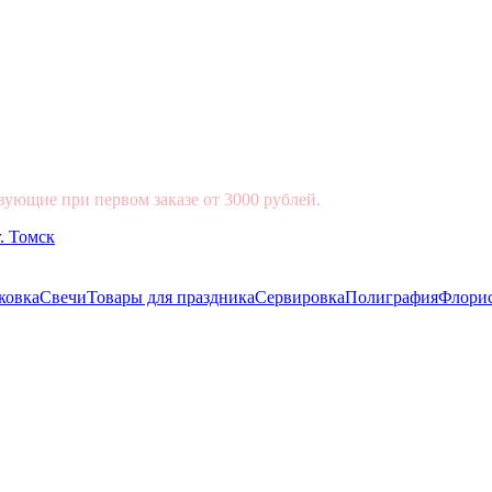
вующие при первом заказе от 3000 рублей.
ковка
Свечи
Товары для праздника
Сервировка
Полиграфия
Флори