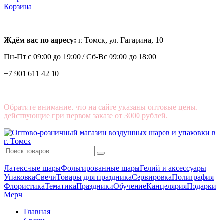
Корзина
Ждём вас по адресу:
г. Томск, ул. Гагарина, 10
Пн-Пт с
09:00 до 19:00 /
Сб-Вс 09:00 до 18:00
+7 901 611 42 10
Обратите внимание, что на сайте указаны оптовые цены,
действующие при первом заказе от 3000 рублей.
Латексные шары
Фольгированные шары
Гелий и аксессуары
Упаковка
Свечи
Товары для праздника
Сервировка
Полиграфия
Флористика
Тематика
Праздники
Обучение
Канцелярия
Подарки
Мерч
Главная