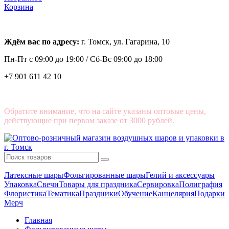
Корзина
Ждём вас по адресу:
г. Томск, ул. Гагарина, 10
Пн-Пт с
09:00 до 19:00 /
Сб-Вс 09:00 до 18:00
+7 901 611 42 10
Обратите внимание, что на сайте указаны оптовые цены,
действующие при первом заказе от 3000 рублей.
Латексные шары
Фольгированные шары
Гелий и аксессуары
Упаковка
Свечи
Товары для праздника
Сервировка
Полиграфия
Флористика
Тематика
Праздники
Обучение
Канцелярия
Подарки
Мерч
Главная