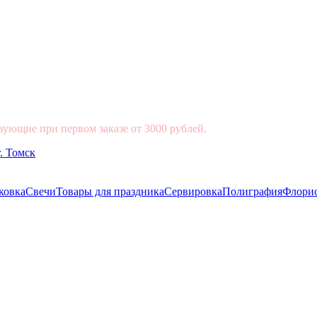
вующие при первом заказе от 3000 рублей.
ковка
Свечи
Товары для праздника
Сервировка
Полиграфия
Флори