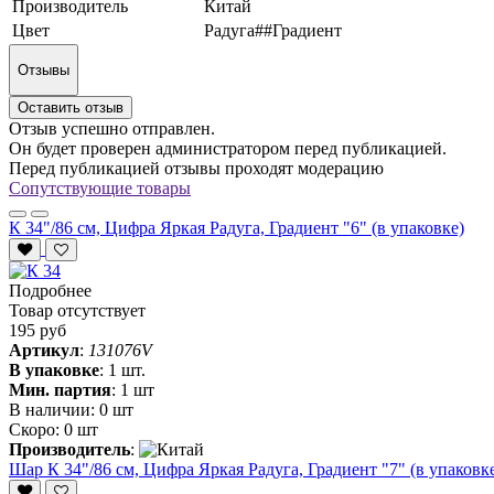
Производитель
Китай
Цвет
Радуга##Градиент
Отзывы
Оставить отзыв
Отзыв успешно отправлен.
Он будет проверен администратором перед публикацией.
Перед публикацией отзывы проходят модерацию
Сопутствующие товары
К 34"/86 см, Цифра Яркая Радуга, Градиент "6" (в упаковке)
Подробнее
Товар отсутствует
195 руб
Артикул
:
131076V
В упаковке
:
1 шт.
Мин. партия
:
1 шт
В наличии:
0 шт
Скоро:
0 шт
Производитель
:
Шар К 34"/86 см, Цифра Яркая Радуга, Градиент "7" (в упаковк