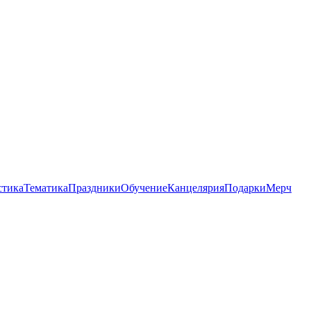
стика
Тематика
Праздники
Обучение
Канцелярия
Подарки
Мерч