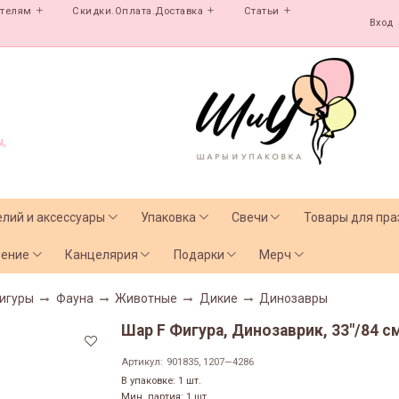
ателям
Скидки.Оплата.Доставка
Статьи
Вход
,
елий и аксессуары
Упаковка
Свечи
Товары для пра
чение
Канцелярия
Подарки
Мерч
игуры
Фауна
Животные
Дикие
Динозавры
Шар F Фигура, Динозаврик, 33"/84 см
Артикул:
901835, 1207—4286
В упаковке: 1 шт.
Мин. партия: 1 шт