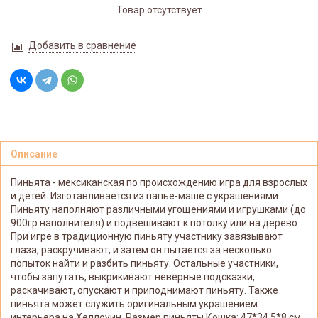
Товар отсутствует
Добавить в сравнение
Описание
Пиньята - мексиканская по происхождению игра для взрослых
и детей. Изготавливается из папье-маше с украшениями.
Пиньяту наполняют различными угощениями и игрушками (до
900гр наполнителя) и подвешивают к потолку или на дерево.
При игре в традиционную пиньяту участнику завязывают
глаза, раскручивают, и затем он пытается за несколько
попыток найти и разбить пиньяту. Остальные участники,
чтобы запутать, выкрикивают неверные подсказки,
раскачивают, опускают и приподнимают пиньяту. Также
пиньята может служить оригинальным украшением
интерьера на Хеллоуин. Размер пиньяты Кошка: 47*34,5*8 см.