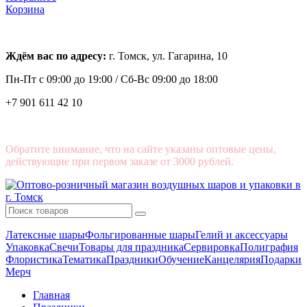
Корзина
Ждём вас по адресу:
г. Томск, ул. Гагарина, 10
Пн-Пт с
09:00 до 19:00 /
Сб-Вс 09:00 до 18:00
+7 901 611 42 10
Обратите внимание, что на сайте указаны оптовые цены,
действующие при первом заказе от 3000 рублей.
Латексные шары
Фольгированные шары
Гелий и аксессуары
Упаковка
Свечи
Товары для праздника
Сервировка
Полиграфия
Флористика
Тематика
Праздники
Обучение
Канцелярия
Подарки
Мерч
Главная