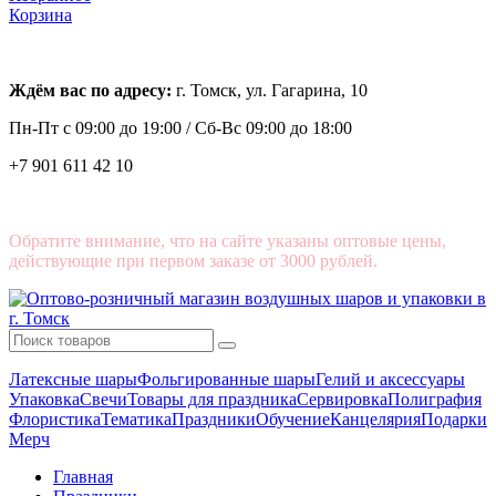
Корзина
Ждём вас по адресу:
г. Томск, ул. Гагарина, 10
Пн-Пт с
09:00 до 19:00 /
Сб-Вс 09:00 до 18:00
+7 901 611 42 10
Обратите внимание, что на сайте указаны оптовые цены,
действующие при первом заказе от 3000 рублей.
Латексные шары
Фольгированные шары
Гелий и аксессуары
Упаковка
Свечи
Товары для праздника
Сервировка
Полиграфия
Флористика
Тематика
Праздники
Обучение
Канцелярия
Подарки
Мерч
Главная