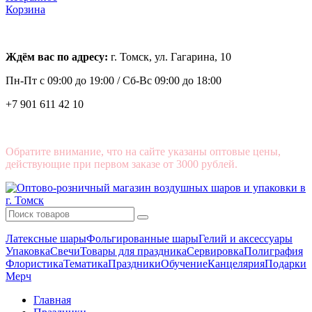
Корзина
Ждём вас по адресу:
г. Томск, ул. Гагарина, 10
Пн-Пт с
09:00 до 19:00 /
Сб-Вс 09:00 до 18:00
+7 901 611 42 10
Обратите внимание, что на сайте указаны оптовые цены,
действующие при первом заказе от 3000 рублей.
Латексные шары
Фольгированные шары
Гелий и аксессуары
Упаковка
Свечи
Товары для праздника
Сервировка
Полиграфия
Флористика
Тематика
Праздники
Обучение
Канцелярия
Подарки
Мерч
Главная