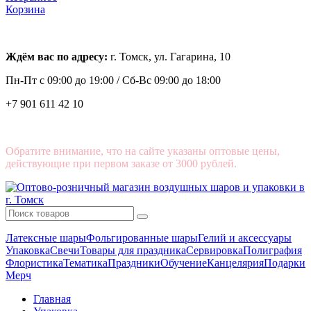
Корзина
Ждём вас по адресу:
г. Томск, ул. Гагарина, 10
Пн-Пт с
09:00 до 19:00 /
Сб-Вс 09:00 до 18:00
+7 901 611 42 10
Обратите внимание, что на сайте указаны оптовые цены,
действующие при первом заказе от 3000 рублей.
Латексные шары
Фольгированные шары
Гелий и аксессуары
Упаковка
Свечи
Товары для праздника
Сервировка
Полиграфия
Флористика
Тематика
Праздники
Обучение
Канцелярия
Подарки
Мерч
Главная