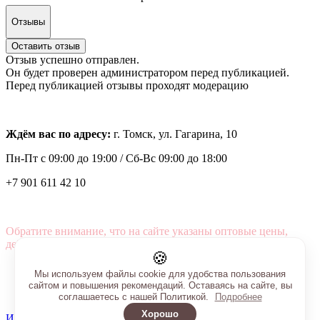
Отзывы
Оставить отзыв
Отзыв успешно отправлен.
Он будет проверен администратором перед публикацией.
Перед публикацией отзывы проходят модерацию
Ждём вас по адресу:
г. Томск, ул. Гагарина, 10
Пн-Пт с
09:00 до 19:00 /
Сб-Вс 09:00 до 18:00
+7 901 611 42 10
Обратите внимание, что на сайте указаны оптовые цены,
действующие при первом заказе от 3000 рублей.
🍪
Мы используем файлы cookie для удобства пользования
сайтом и повышения рекомендаций. Оставаясь на сайте, вы
соглашаетесь с нашей Политикой.
Подробнее
Хорошо
Интернет-магазин создан на InSales