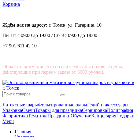
Корзина
Ждём вас по адресу:
г. Томск, ул. Гагарина, 10
Пн-Пт с
09:00 до 19:00 /
Сб-Вс 09:00 до 18:00
+7 901 611 42 10
Обратите внимание, что на сайте указаны оптовые цены,
действующие при первом заказе от 3000 рублей.
Латексные шары
Фольгированные шары
Гелий и аксессуары
Упаковка
Свечи
Товары для праздника
Сервировка
Полиграфия
Флористика
Тематика
Праздники
Обучение
Канцелярия
Подарки
Мерч
Главная