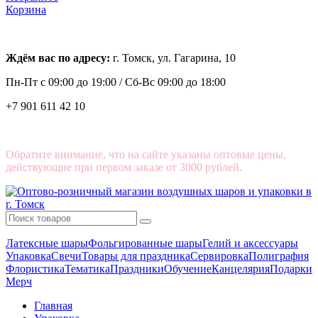
Корзина
Ждём вас по адресу:
г. Томск, ул. Гагарина, 10
Пн-Пт с
09:00 до 19:00 /
Сб-Вс 09:00 до 18:00
+7 901 611 42 10
Обратите внимание, что на сайте указаны оптовые цены,
действующие при первом заказе от 3000 рублей.
Латексные шары
Фольгированные шары
Гелий и аксессуары
Упаковка
Свечи
Товары для праздника
Сервировка
Полиграфия
Флористика
Тематика
Праздники
Обучение
Канцелярия
Подарки
Мерч
Главная