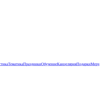
стика
Тематика
Праздники
Обучение
Канцелярия
Подарки
Мерч