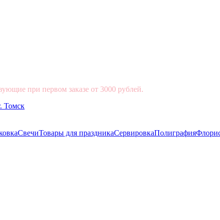
вующие при первом заказе от 3000 рублей.
ковка
Свечи
Товары для праздника
Сервировка
Полиграфия
Флори