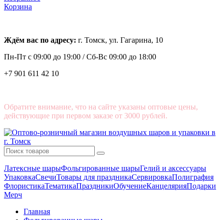
Корзина
Ждём вас по адресу:
г. Томск, ул. Гагарина, 10
Пн-Пт с
09:00 до 19:00 /
Сб-Вс 09:00 до 18:00
+7 901 611 42 10
Обратите внимание, что на сайте указаны оптовые цены,
действующие при первом заказе от 3000 рублей.
Латексные шары
Фольгированные шары
Гелий и аксессуары
Упаковка
Свечи
Товары для праздника
Сервировка
Полиграфия
Флористика
Тематика
Праздники
Обучение
Канцелярия
Подарки
Мерч
Главная