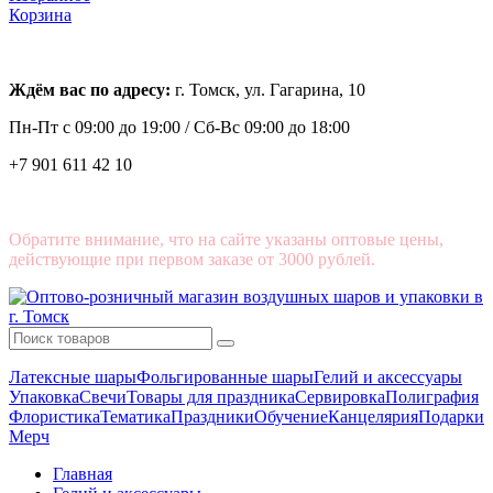
Корзина
Ждём вас по адресу:
г. Томск, ул. Гагарина, 10
Пн-Пт с
09:00 до 19:00 /
Сб-Вс 09:00 до 18:00
+7 901 611 42 10
Обратите внимание, что на сайте указаны оптовые цены,
действующие при первом заказе от 3000 рублей.
Латексные шары
Фольгированные шары
Гелий и аксессуары
Упаковка
Свечи
Товары для праздника
Сервировка
Полиграфия
Флористика
Тематика
Праздники
Обучение
Канцелярия
Подарки
Мерч
Главная