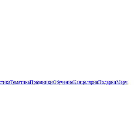
стика
Тематика
Праздники
Обучение
Канцелярия
Подарки
Мерч