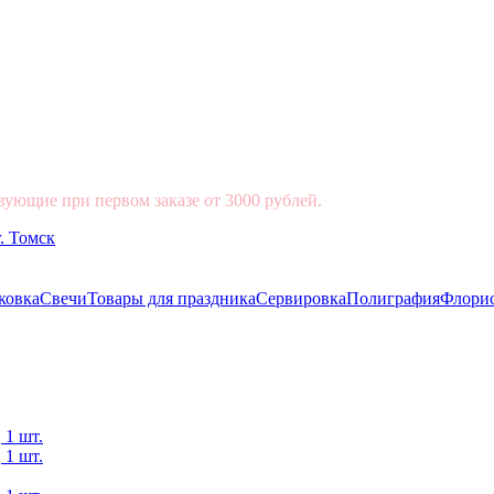
вующие при первом заказе от 3000 рублей.
ковка
Свечи
Товары для праздника
Сервировка
Полиграфия
Флори