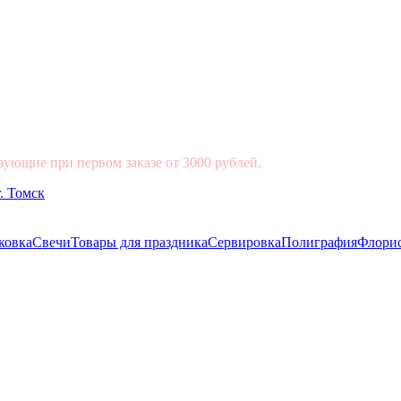
вующие при первом заказе от 3000 рублей.
ковка
Свечи
Товары для праздника
Сервировка
Полиграфия
Флори