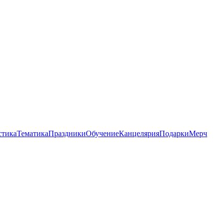
стика
Тематика
Праздники
Обучение
Канцелярия
Подарки
Мерч