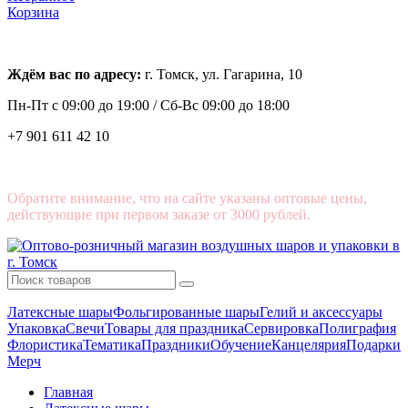
Корзина
Ждём вас по адресу:
г. Томск, ул. Гагарина, 10
Пн-Пт с
09:00 до 19:00 /
Сб-Вс 09:00 до 18:00
+7 901 611 42 10
Обратите внимание, что на сайте указаны оптовые цены,
действующие при первом заказе от 3000 рублей.
Латексные шары
Фольгированные шары
Гелий и аксессуары
Упаковка
Свечи
Товары для праздника
Сервировка
Полиграфия
Флористика
Тематика
Праздники
Обучение
Канцелярия
Подарки
Мерч
Главная