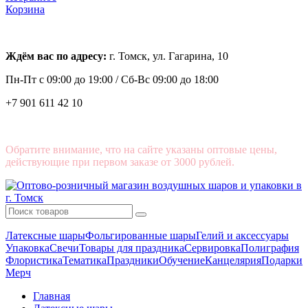
Корзина
Ждём вас по адресу:
г. Томск, ул. Гагарина, 10
Пн-Пт с
09:00 до 19:00 /
Сб-Вс 09:00 до 18:00
+7 901 611 42 10
Обратите внимание, что на сайте указаны оптовые цены,
действующие при первом заказе от 3000 рублей.
Латексные шары
Фольгированные шары
Гелий и аксессуары
Упаковка
Свечи
Товары для праздника
Сервировка
Полиграфия
Флористика
Тематика
Праздники
Обучение
Канцелярия
Подарки
Мерч
Главная