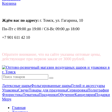
Корзина
Ждём вас по адресу:
г. Томск, ул. Гагарина, 10
Пн-Пт с
09:00 до 19:00 /
Сб-Вс 09:00 до 18:00
+7 901 611 42 10
Обратите внимание, что на сайте указаны оптовые цены,
действующие при первом заказе от 3000 рублей.
Латексные шары
Фольгированные шары
Гелий и аксессуары
Упаковка
Свечи
Товары для праздника
Сервировка
Полиграфия
Флористика
Тематика
Праздники
Обучение
Канцелярия
Подарки
Мерч
Главная