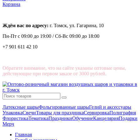
Корзина
Ждём вас по адресу:
г. Томск, ул. Гагарина, 10
Пн-Пт с
09:00 до 19:00 /
Сб-Вс 09:00 до 18:00
+7 901 611 42 10
Обратите внимание, что на сайте указаны оптовые цены,
действующие при первом заказе от 3000 рублей.
Латексные шары
Фольгированные шары
Гелий и аксессуары
Упаковка
Свечи
Товары для праздника
Сервировка
Полиграфия
Флористика
Тематика
Праздники
Обучение
Канцелярия
Подарки
Мерч
Главная