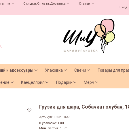
ателям
Скидки.Оплата.Доставка
Статьи
Вход
,
лий и аксессуары
Упаковка
Свечи
Товары для пра
чение
Канцелярия
Подарки
Мерч
Грузик для шара, Собачка голубая, 18
Артикул:
1302—1643
В упаковке: 1 шт.
Мин. партия: 1 шт