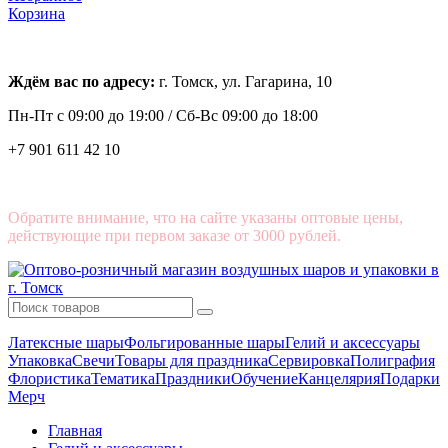
Корзина
Ждём вас по адресу:
г. Томск, ул. Гагарина, 10
Пн-Пт с
09:00 до 19:00 /
Сб-Вс 09:00 до 18:00
+7 901 611 42 10
Обратите внимание, что на сайте указаны оптовые цены,
действующие при первом заказе от 3000 рублей.
Латексные шары
Фольгированные шары
Гелий и аксессуары
Упаковка
Свечи
Товары для праздника
Сервировка
Полиграфия
Флористика
Тематика
Праздники
Обучение
Канцелярия
Подарки
Мерч
Главная