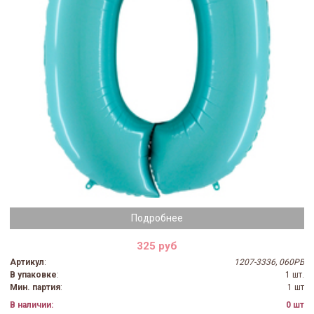
Подробнее
325 руб
Артикул
:
1207-3336, 060PB
В упаковке
:
1 шт.
Мин. партия
:
1 шт
В наличии:
0 шт