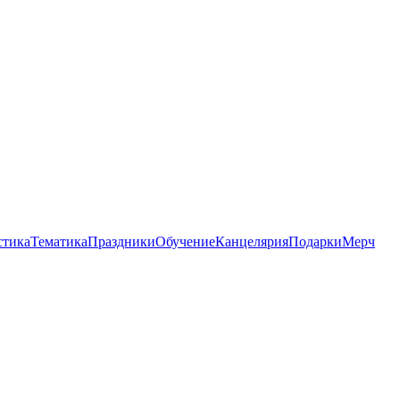
стика
Тематика
Праздники
Обучение
Канцелярия
Подарки
Мерч