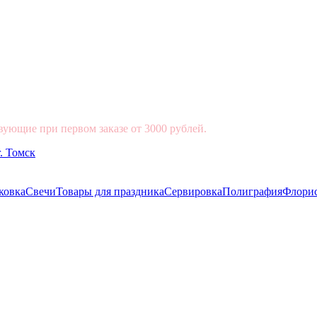
вующие при первом заказе от 3000 рублей.
ковка
Свечи
Товары для праздника
Сервировка
Полиграфия
Флори