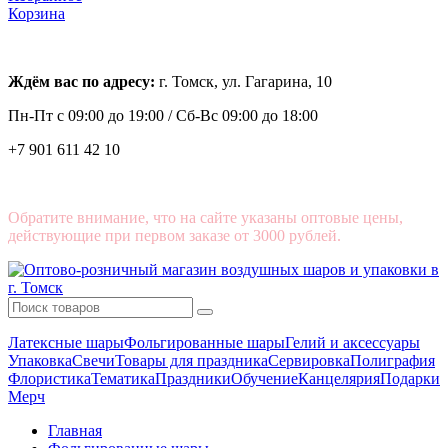
Корзина
Ждём вас по адресу:
г. Томск, ул. Гагарина, 10
Пн-Пт с
09:00 до 19:00 /
Сб-Вс 09:00 до 18:00
+7 901 611 42 10
Обратите внимание, что на сайте указаны оптовые цены,
действующие при первом заказе от 3000 рублей.
Латексные шары
Фольгированные шары
Гелий и аксессуары
Упаковка
Свечи
Товары для праздника
Сервировка
Полиграфия
Флористика
Тематика
Праздники
Обучение
Канцелярия
Подарки
Мерч
Главная