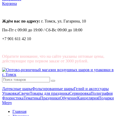
Корзина
Ждём вас по адресу:
г. Томск, ул. Гагарина, 10
Пн-Пт с
09:00 до 19:00 /
Сб-Вс 09:00 до 18:00
+7 901 611 42 10
Обратите внимание, что на сайте указаны оптовые цены,
действующие при первом заказе от 3000 рублей.
Латексные шары
Фольгированные шары
Гелий и аксессуары
Упаковка
Свечи
Товары для праздника
Сервировка
Полиграфия
Флористика
Тематика
Праздники
Обучение
Канцелярия
Подарки
Мерч
Главная