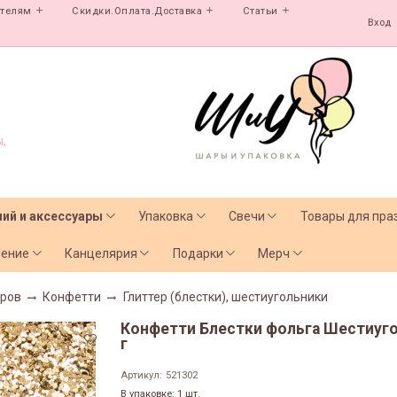
ателям
Скидки.Оплата.Доставка
Статьи
Вход
,
лий и аксессуары
Упаковка
Свечи
Товары для пра
чение
Канцелярия
Подарки
Мерч
аров
Конфетти
Глиттер (блестки), шестиугольники
Конфетти Блестки фольга Шестиуголь
г
Артикул:
521302
В упаковке: 1 шт.