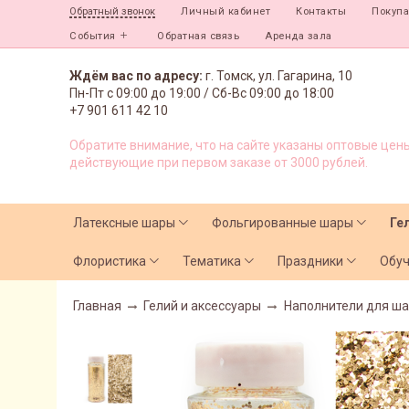
Личный кабинет
Контакты
Покуп
Обратный звонок
События
Обратная связь
Аренда зала
Ждём вас по адресу:
г. Томск, ул. Гагарина, 10
Пн-Пт с
09:00 до 19:00 /
Сб-Вс 09:00 до 18:00
+7 901 611 42 10
Обратите внимание, что на сайте указаны оптовые цены
действующие при первом заказе от 3000 рублей.
Латексные шары
Фольгированные шары
Ге
Флористика
Тематика
Праздники
Обу
Главная
Гелий и аксессуары
Наполнители для ш