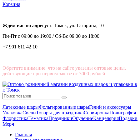
Корзина
Ждём вас по адресу:
г. Томск, ул. Гагарина, 10
Пн-Пт с
09:00 до 19:00 /
Сб-Вс 09:00 до 18:00
+7 901 611 42 10
Обратите внимание, что на сайте указаны оптовые цены,
действующие при первом заказе от 3000 рублей.
Латексные шары
Фольгированные шары
Гелий и аксессуары
Упаковка
Свечи
Товары для праздника
Сервировка
Полиграфия
Флористика
Тематика
Праздники
Обучение
Канцелярия
Подарки
Мерч
Главная