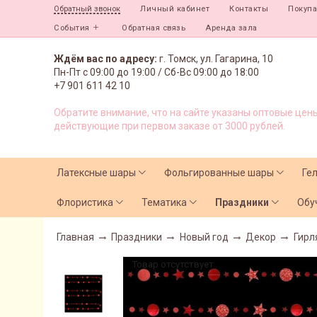
Личный кабинет
Контакты
Покуп
Обратный звонок
События
Обратная связь
Аренда зала
Ждём вас по адресу:
г. Томск, ул. Гагарина, 10
Пн-Пт с
09:00 до 19:00 /
Сб-Вс 09:00 до 18:00
+7 901 611 42 10
Обратите внимание, что на сайте указаны оптовые цены
действующие при первом заказе от 3000 рублей.
Латексные шары
Фольгированные шары
Ге
Флористика
Тематика
Праздники
Обу
Главная
Праздники
Новый год
Декор
Гирл
Товар отсутствует