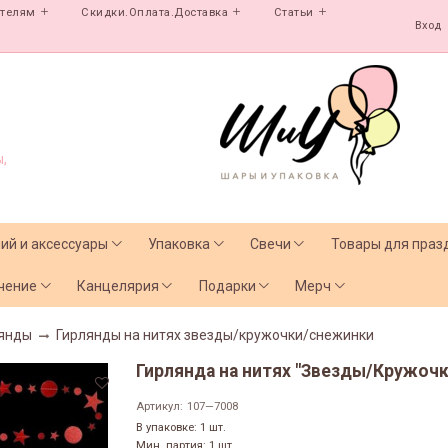
ателям
Скидки.Оплата.Доставка
Статьи
Вход
,
лий и аксессуары
Упаковка
Свечи
Товары для праз
чение
Канцелярия
Подарки
Мерч
янды
Гирлянды на нитях звезды/кружочки/снежинки
Гирлянда на нитях "Звезды/Кружочк
Артикул:
107—7008
В упаковке: 1 шт.
Мин. партия: 1 шт