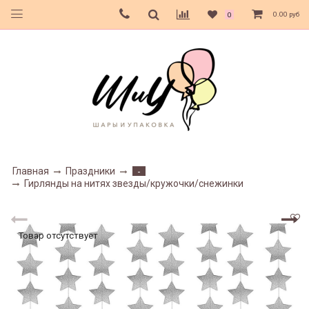
0.00 руб
0
Главная
Праздники
-
Гирлянды на нитях звезды/кружочки/снежинки
Товар отсутствует