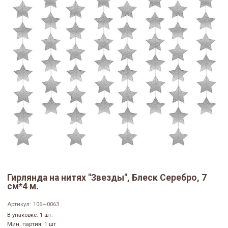
Гирлянда на нитях "Звезды", Блеск Серебро, 7
см*4 м.
Артикул:
106—0063
В упаковке: 1 шт.
Мин. партия: 1 шт