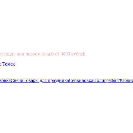
вующие при первом заказе от 3000 рублей.
ковка
Свечи
Товары для праздника
Сервировка
Полиграфия
Флори