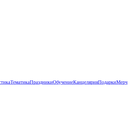
стика
Тематика
Праздники
Обучение
Канцелярия
Подарки
Мерч