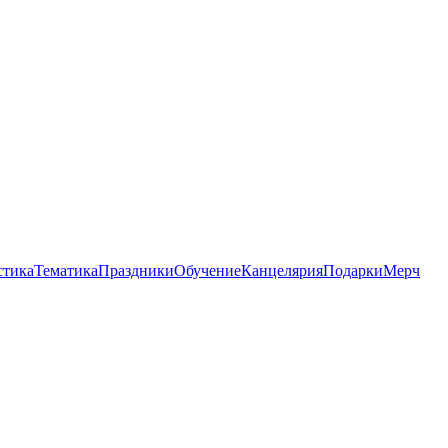
стика
Тематика
Праздники
Обучение
Канцелярия
Подарки
Мерч