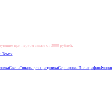
вующие при первом заказе от 3000 рублей.
ковка
Свечи
Товары для праздника
Сервировка
Полиграфия
Флори