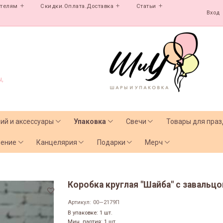
ателям
Скидки.Оплата.Доставка
Статьи
Вход
,
лий и аксессуары
Упаковка
Свечи
Товары для праз
чение
Канцелярия
Подарки
Мерч
Коробка круглая "Шайба" с завальц
Артикул:
00—2179П
В упаковке: 1 шт.
Мин. партия: 1 шт