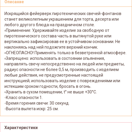
Описание
Искрящийся фейерверк пиротехнических свечей-фонтанов
станет великолепным украшением для торта, десерта или
любого другого блюда на праздничном столе.
▫️Применение: Удерживайте изделие за свободную от
пиротехнического состава часть в вытянутой руке или
вертикально зафиксировав ее в устойчивом основании. Не
наклоняясь над ней подожгите верхний кончик.
▫️ОГНЕОПАСНО! Применять только в безветренной атмосфере.
▫️Запрещено: использовать в состоянии опьянения,
направлять свечу непосредственно на людей или предметы,
радиус опасности не более 0,5 м, производить с изделием
любые действия, не предусмотренные настоящей
инструкцией; использовать изделие с повреждениями или
истекшим сроком годности, бросать в огонь.
▫️Хранить в сухом помещении, t° не выше +30°С.
-Класс опасности 1.
-Время горения свечи: 30 секунд.
-Высота вылета искр: 25 см.
Характеристики